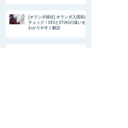
[オランダ移住] オランダ入国前に
チェック！EESとETIASの違いを
わかりやすく解説
[オランダ移住] オランダで犬を飼
うと「犬税」がかかる？日本との
違いも解説！
[オランダ移住インタビュー]夢を
実現！ハーグの美容サロン
「Studio Gezellig」取材レポート