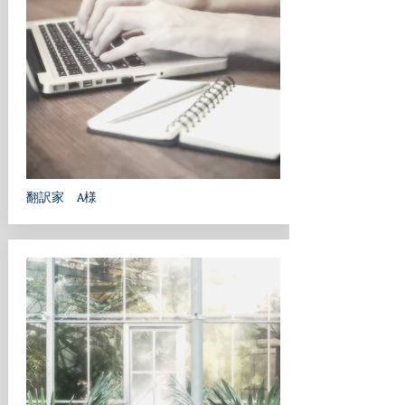
​翻訳家 A様