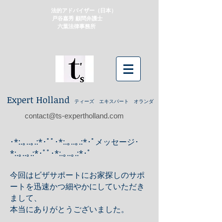
法的アドバイザー（日本）
戸谷嘉秀 顧問弁護士
​ 六葉法律事務所
Expert Holland
ティーズ エキスパート オランダ
contact@ts-expertholland.com
･*:.｡..｡.:*･ﾟﾟ･*:.｡..｡.:*･ﾟメッセージ･
*:.｡..｡.:*･ﾟﾟ･*:.｡..｡.:*･ﾟ
今回はビザサポートにお家探しのサポ
ートを迅速かつ細やかにしていただき
まして、
本当にありがとうございました。