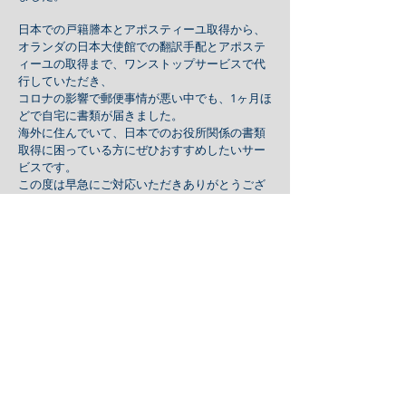
日本での戸籍謄本とアポスティーユ取得から、
オランダの日本大使館での翻訳手配とアポステ
ィーユの取得まで、ワンストップサービスで代
行していただき、
コロナの影響で郵便事情が悪い中でも、1ヶ月ほ
どで自宅に書類が届きました。
海外に住んでいて、日本でのお役所関係の書類
取得に困っている方にぜひおすすめしたいサー
ビスです。
この度は早急にご対応いただきありがとうござ
います。
また日本からの書類が必要になった際は是非よ
ろしくお願いいたします。
​ーーーーーーーーーーー
心温まるお言葉ありがとうございました❣️
日本の弁護士も迅速に対応した連携サービスで
すので今後とも宜しくお願い致します。