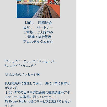
​目的： 国際結婚
ビザ： パートナー
ご家族；ご夫婦のみ
ご職業：会社勤務
​アムステルダム在住
･*:.｡..｡.:*･ﾟﾟ･*:.｡..｡.:*･ﾟメッセージ･
*:.｡..｡.:*･ﾟﾟ･*:.｡..｡.:*･ﾟ
Iさんからのメッセージ💓
長期間海外に在住しており、更に日本に身寄り
がおらず、
オランダでのビザ申請に必要な書類調達やアポ
スティーユの取得に困っていたところ、
T’s Expert Holland様のサービスに助けてもらい
ました。